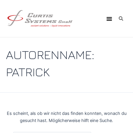
Zum
Suchen
Inhalt
nach:
Suc
Suche
Menü
springen
AUTORENNAME:
PATRICK
Es scheint, als ob wir nicht das finden konnten, wonach du
gesucht hast. Möglicherweise hilft eine Suche.