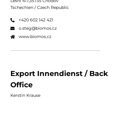
Lesní 417,35735 Chodov
Tschechien / Czech Republic
+420 602 142 421
o.steg@biomos.cz
www.biomos.cz
Export Innendienst / Back
Office
Kerstin Krause
+49 6146 90738 20
+49 6146 907 38 45
krause@curtis-systems.de